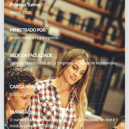
Próxima Turma
Março 2026
MINISTRADO POR:
Universidad de La Empresa.
SEDE DA FACULDADE:
Sede da Universidad de La Empresa – Cidade de Montevidéu
– Uruguai.
CARGA HORÁRIA:
500 horas.
DURAÇÃO:
O curso é dividido em 3 módulos, sendo 2 módulos on-line e 1
módulo presencial.