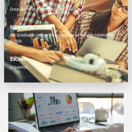
Duração total do curso: 36 Meses.
REQUISITO:
Ser Graduado em carreiras com carga horaria mínima de
2700h.
IDIOMA:
Espanhol.