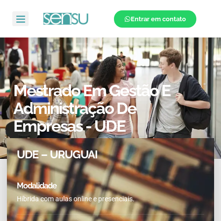
Entrar em contato
Mestrado Em Gestão E
Administração De
Empresas - UDE
UDE – URUGUAI
Modalidade
Híbrida com aulas online e presenciais.