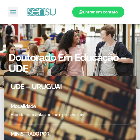
Entrar em contato
Doutorado Em Educação –
UDE
UDE – URUGUAI
Modalidade
Híbrida com aulas online e presenciais.
MINISTRADO POR: