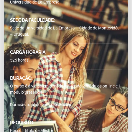
Universidad de La Empresa.
SEDE DA FACULDADE:
Sede da Universidad de La Empresa – Cidade de Montevidéu
– Uruguai.
CARGA HORÁRIA:
525 horas.
DURAÇÃO:
O curso é dividido em 3 módulos, sendo 2 módulos on-line e 1
módulo presencial.
Duração total do curso: 36 Meses.
REQUISITO:
Possuir título de Mestre